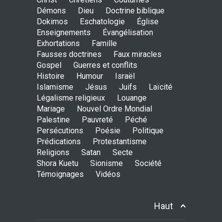
Démons
Dieu
Doctrine biblique
Dokimos
Eschatologie
Église
Enseignements
Évangélisation
Exhortations
Famille
Avant la fondation du
Fausses doctrines
Faux miracles
monde : la pensée de la
Gospel
Guerres et conflits
croix
Histoire
Humour
Israël
AMOUR
8 Février 2026 20:10
Islamisme
Jésus
Juifs
Laïcité
Légalisme religieux
Louange
Mariage
Nouvel Ordre Mondial
L’être humain, cet appui
Palestine
Pauvreté
Péché
fragile et incertain
Persécutions
Poésie
Politique
SAGESSE
23 Février 2025 11:16
Prédications
Protestantisme
Religions
Satan
Secte
Shora Kuetu
Sionisme
Société
Témoignages
Vidéos
Tenir ferme en Mashiah
dans un monde à l’agonie
JÉSUS
9 Janvier 2022 01:58
Haut