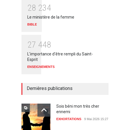
2
8
2
3
4
Le ministère de la femme
BIBLE
2
7
4
4
8
L'importance d'être rempli du Saint-
Esprit
ENSEIGNEMENTS
Dernières publications
Sois béni mon très cher
ennemi
EXHORTATIONS
9 Mai 2026 15:27