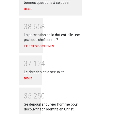
bonnes questions à se poser
BIBLE
3
8
6
5
8
La perception de la dot est-elle une
pratique chrétienne ?
FAUSSES DOCTRINES
3
7
1
2
4
Le chrétien et la sexualité
BIBLE
3
5
2
5
0
Se dépouiller du vieil homme pour
découvrir son identité en Christ