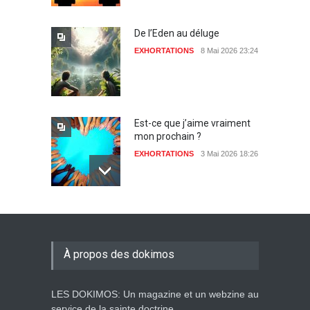
De l’Eden au déluge
EXHORTATIONS
8 Mai 2026 23:24
Est-ce que j’aime vraiment
mon prochain ?
EXHORTATIONS
3 Mai 2026 18:26
De l'Eden au déluge
27 Avril 2026 02:55
À propos des dokimos
LES DOKIMOS: Un magazine et un webzine au
Avant la fondation du
service de la sainte doctrine