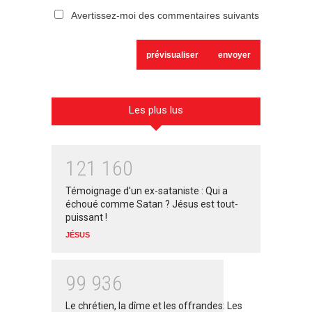
Avertissez-moi des commentaires suivants
Les plus lus
1
2
1
1
6
0
Témoignage d'un ex-sataniste : Qui a
échoué comme Satan ? Jésus est tout-
puissant !
JÉSUS
9
9
9
3
6
Le chrétien, la dîme et les offrandes: Les