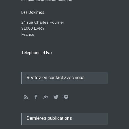
monde : la pensée de la
croix
Les Dokimos.
AMOUR
8 Février 2026 20:10
24 rue Charles Fourrier
91000 EVRY
France
L’être humain, cet appui
fragile et incertain
SAGESSE
23 Février 2025 11:16
Téléphone et Fax
Tenir ferme en Mashiah
Restez en contact avec nous
dans un monde à l’agonie
JÉSUS
9 Janvier 2022 01:58
Être sobre et modéré
EXHORTATIONS
Dernières publications
26 Décembre 2021 16:48