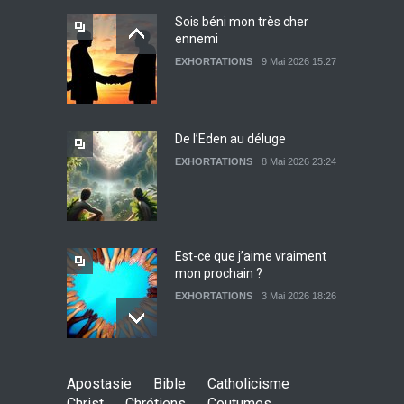
Sois béni mon très cher
ennemi
Lettre ouverte aux religieux
EXHORTATIONS
9 Mai 2026 15:27
EXHORTATIONS
26 Décembre 2021 14:28
De l’Eden au déluge
EXHORTATIONS
8 Mai 2026 23:24
Témoignage : Libérée de
l’impudicité
EXHORTATIONS
26 Décembre 2021 13:17
Est-ce que j’aime vraiment
mon prochain ?
EXHORTATIONS
3 Mai 2026 18:26
De l'Eden au déluge
Apostasie
Bible
Catholicisme
27 Avril 2026 02:55
Christ
Chrétiens
Coutumes