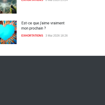
Est-ce que j’aime vraiment
mon prochain ?
EXHORTATIONS
3 Mai 2026 18:26
De l'Eden au déluge
27 Avril 2026 02:55
Avant la fondation du monde :
la pensée de la croix
AMOUR
8 Février 2026 20:10