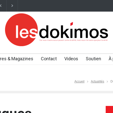
urs travaillent désormais sur des thérapies capables de "rajeunir" cert
vres & Magazines
Contact
Videos
Soutien
À
Accueil
Actualités
D