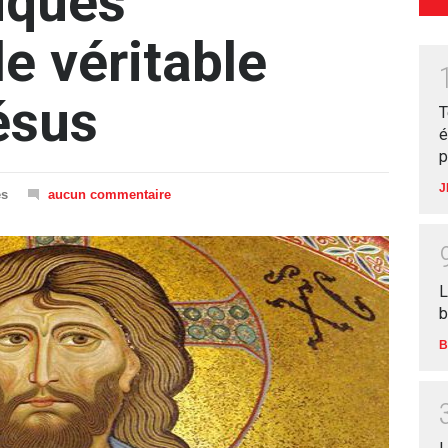
fiques
e véritable
ésus
T
é
p
J
es
aucun commentaire
L
b
B