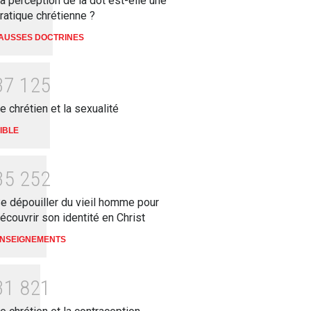
a perception de la dot est-elle une
ratique chrétienne ?
AUSSES DOCTRINES
3
7
1
2
5
e chrétien et la sexualité
IBLE
3
5
2
5
2
e dépouiller du vieil homme pour
écouvrir son identité en Christ
NSEIGNEMENTS
3
1
8
2
1