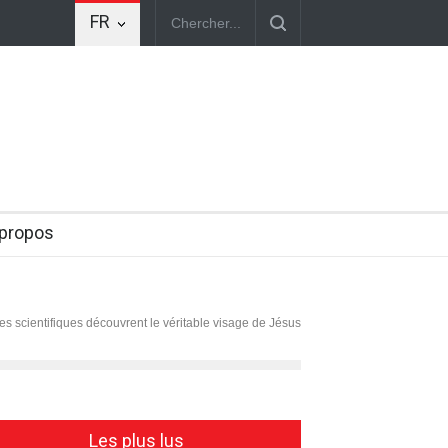
FR
aines cellules humaines. Une avancée scientifique encore expérimentale
 propos
es scientifiques découvrent le véritable visage de Jésus
Les plus lus