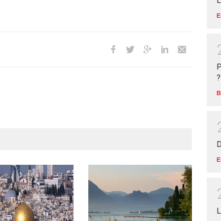
L
E
P
?
B
D
E
L