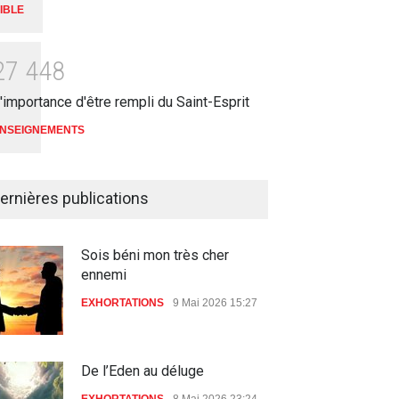
IBLE
as, morale : deux poids,
Le juste vivra par la foi
2
7
4
4
8
x mesures
ENSEIGNEMENTS
13 Décembre 2010 00:00
'importance d'être rempli du Saint-Esprit
EIGNEMENTS
Août 2010 00:00
NSEIGNEMENTS
ernières publications
Sois béni mon très cher
ennemi
EXHORTATIONS
9 Mai 2026 15:27
De l’Eden au déluge
EXHORTATIONS
8 Mai 2026 23:24