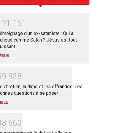
1
2
1
1
6
1
émoignage d'un ex-sataniste : Qui a
choué comme Satan ? Jésus est tout-
uissant !
ÉSUS
9
9
9
3
8
e chrétien, la dîme et les offrandes: Les
onnes questions à se poser
IBLE
3
8
6
6
0