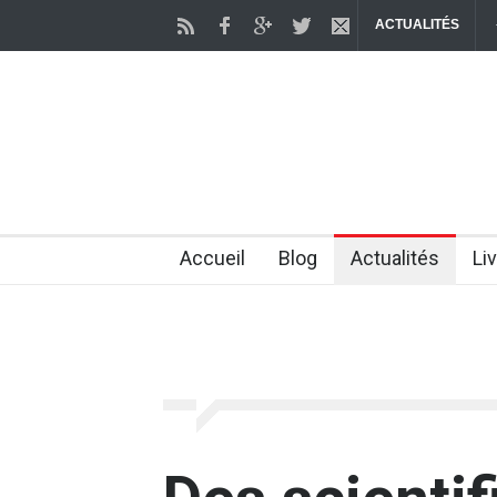
ACTUALITÉS
s chercheurs parviennent à "rajeunir" des cellules humaines Des cherche
2 months ago
Accueil
Blog
Actualités
Li