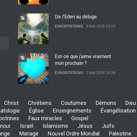
De l’Eden au déluge
EXHORTATIONS
8 Mai 2026 23:24
Est-ce que j’aime vraiment
mon prochain ?
EXHORTATIONS
3 Mai 2026 18:26
De l'Eden au déluge
Christ
Chrétiens
Coutumes
Démons
Dieu
27 Avril 2026 02:55
atologie
Église
Enseignements
Évangélisation
octrines
Faux miracles
Gospel
mour
Israël
Islamisme
Jésus
Juifs
ange
Mariage
Nouvel Ordre Mondial
Palestine
Avant la fondation du monde :