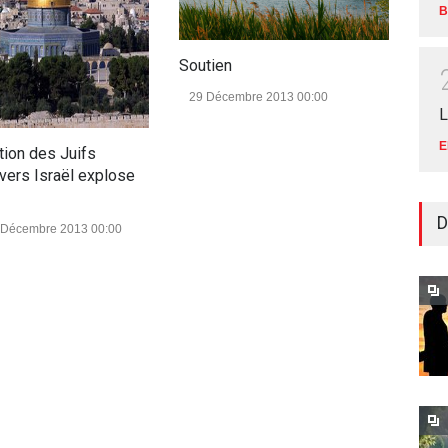
B
Soutien
Médi
deu
29 Décembre 2013 00:00
L
ENS
13 
E
tion des Juifs
 vers Israël explose
D
 Décembre 2013 00:00