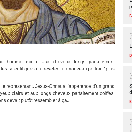
L
p
F
L
B
and homme mince aux cheveux longs parfaitement
es scientifiques qui révèlent un nouveau portrait "plus
S
le représentant, Jésus-Christ à l'apparence d'un grand
d
ux clairs et aux longs cheveux parfaitement coiffés.
ens devait plutôt ressembler à ça...
E