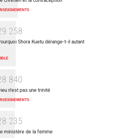
e chrétien et la contraception
NSEIGNEMENTS
2
9
2
5
8
ourquoi Shora Kuetu dérange-t-il autant
IBLE
2
8
8
4
0
ieu n'est pas une trinité
NSEIGNEMENTS
2
8
2
3
5
e ministère de la femme