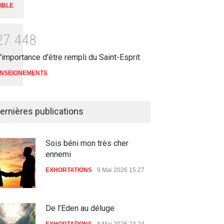
IBLE
2
7
4
4
8
'importance d'être rempli du Saint-Esprit
NSEIGNEMENTS
ernières publications
Sois béni mon très cher
ennemi
EXHORTATIONS
9 Mai 2026 15:27
De l’Eden au déluge
EXHORTATIONS
8 Mai 2026 23:24