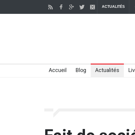
ACTUALITÉS
chercheurs parviennent à "rajeunir" des cellules humaines Des chercheur
2 months ago
Accueil
Blog
Actualités
Li