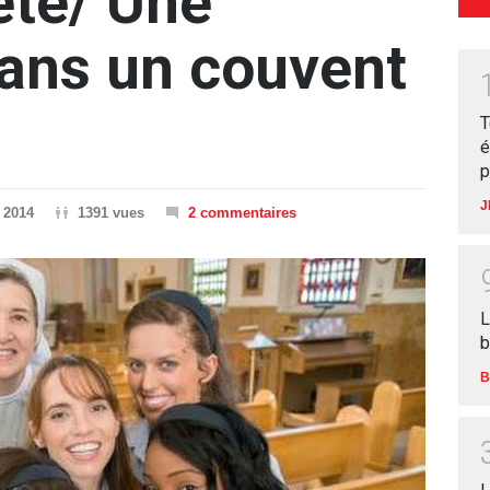
été/ Une
dans un couvent
T
é
p
J
 2014
1391 vues
2 commentaires
L
b
B