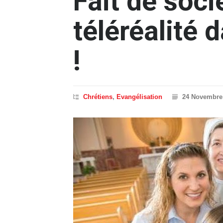
Fait de soci
téléréalité 
!
Chrétiens
,
Evangélisation
24 Novembre