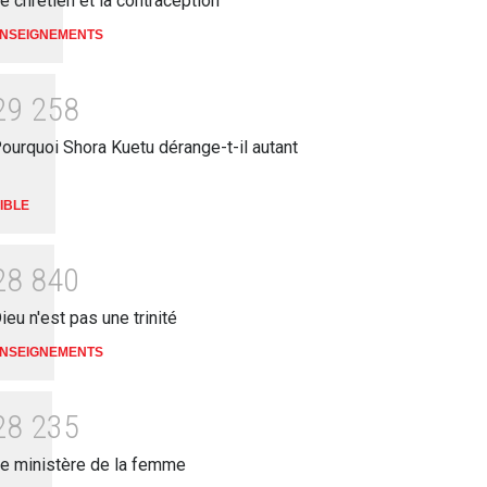
e chrétien et la contraception
NSEIGNEMENTS
2
9
2
5
8
ourquoi Shora Kuetu dérange-t-il autant
IBLE
2
8
8
4
0
ieu n'est pas une trinité
NSEIGNEMENTS
2
8
2
3
5
e ministère de la femme