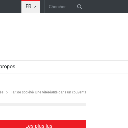
FR
nes cellules humaines. Une avancée scientifique encore expérimentale, m
 propos
tés
Fait de société/ Une téléréalité dans un couvent !
Les plus lus