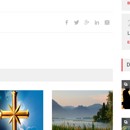
B
L
E
D