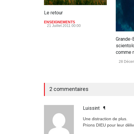
Le retour
ENSEIGNEMENTS
21 Juillet 2011 00:00
Grande-B
scientol
comme r
28 Décem
2 commentaires
2 commentaires
Luissint
¶
Une distraction de plus.
Prions DIEU pour leur dêliv