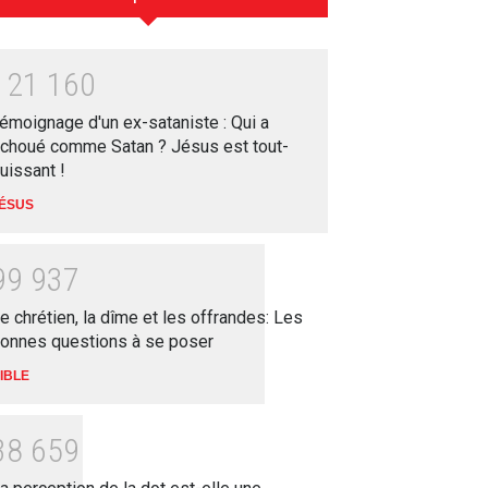
1
2
1
1
6
0
émoignage d'un ex-sataniste : Qui a
choué comme Satan ? Jésus est tout-
uissant !
ÉSUS
9
9
9
3
7
e chrétien, la dîme et les offrandes: Les
onnes questions à se poser
IBLE
3
8
6
5
9