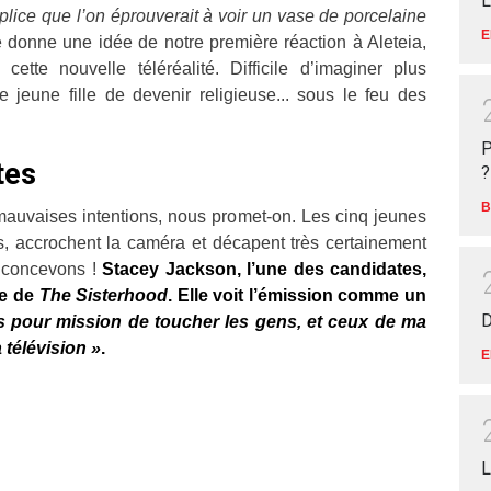
L
lice que l’on éprouverait à voir un vase de porcelaine
E
e donne une idée de notre première réaction à Aleteia,
tte nouvelle téléréalité. Difficile d’imaginer plus
 jeune fille de devenir religieuse... sous le feu des
P
tes
?
B
mauvaises intentions, nous promet-on. Les cinq jeunes
s, accrochent la caméra et décapent très certainement
a concevons !
Stacey Jackson, l’une des candidates,
te de
The Sisterhood
. Elle voit l’émission comme un
D
 pour mission de toucher les gens, et ceux de ma
 télévision »
.
E
L