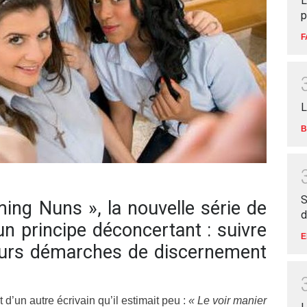
L
p
F
L
B
S
ing Nuns », la nouvelle série de
d
 un principe déconcertant : suivre
E
 leurs démarches de discernement
 d’un autre écrivain qu’il estimait peu :
« Le voir manier