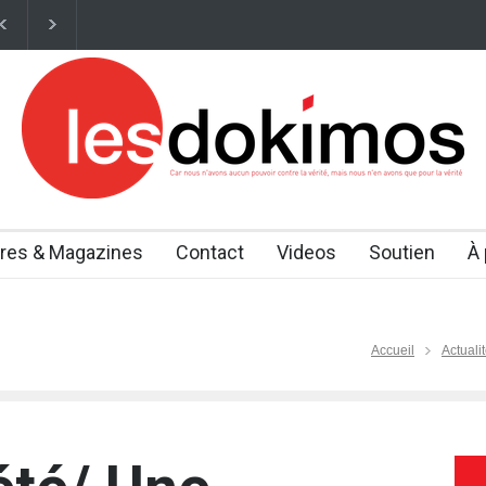
s travaillent désormais sur des thérapies capables de "rajeunir" certai
vres & Magazines
Contact
Videos
Soutien
À
Accueil
Actuali