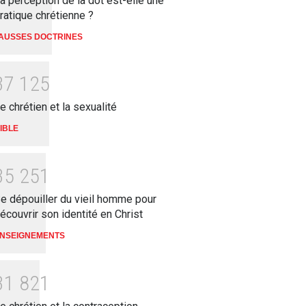
a perception de la dot est-elle une
ratique chrétienne ?
AUSSES DOCTRINES
3
7
1
2
5
e chrétien et la sexualité
IBLE
3
5
2
5
1
e dépouiller du vieil homme pour
écouvrir son identité en Christ
NSEIGNEMENTS
3
1
8
2
1