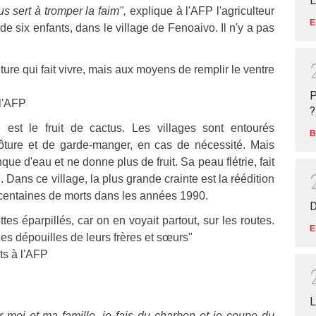
L
s sert à tromper la faim",
explique à l'AFP l'agriculteur
E
 six enfants, dans le village de Fenoaivo. Il n'y a pas
ture qui fait vivre, mais aux moyens de remplir le ventre
P
 l'AFP
?
e est le fruit de cactus. Les villages sont entourés
B
lôture et de garde-manger, en cas de nécessité. Mais
e d'eau et ne donne plus de fruit. Sa peau flétrie, fait
. Dans ce village, la plus grande crainte est la réédition
es centaines de morts dans les années 1990.
D
es éparpillés, car on en voyait partout, sur les routes.
E
les dépouilles de leurs frères et sœurs"
ts à l'AFP
L
 moi et ma famille, je fais du charbon et je coupe du