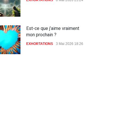
Est-ce que j’aime vraiment
mon prochain ?
EXHORTATIONS
3 Mai 2026 18:26
De l'Eden au déluge
27 Avril 2026 02:55
Avant la fondation du monde :
la pensée de la croix
AMOUR
8 Février 2026 20:10