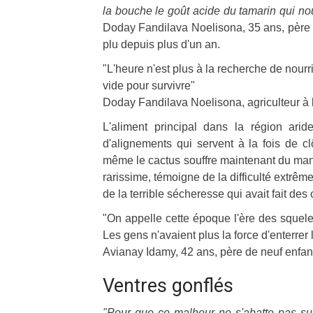
la bouche le goût acide du tamarin qui nou
Doday Fandilava Noelisona, 35 ans, père de
plu depuis plus d'un an.
"L'heure n'est plus à la recherche de nourri
vide pour survivre"
Doday Fandilava Noelisona, agriculteur à
L'aliment principal dans la région arid
d'alignements qui servent à la fois de c
même le cactus souffre maintenant du manqu
rarissime, témoigne de la difficulté extrême
de la terrible sécheresse qui avait fait d
"On appelle cette époque l'ère des squelett
Les gens n'avaient plus la force d'enterrer 
Avianay Idamy, 42 ans, père de neuf enfan
Ventres gonflés
"Pour que ce malheur ne s'abatte pas sur