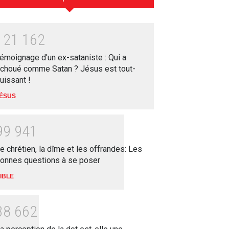
1
2
1
1
6
2
émoignage d'un ex-sataniste : Qui a
choué comme Satan ? Jésus est tout-
uissant !
ÉSUS
9
9
9
4
1
e chrétien, la dîme et les offrandes: Les
onnes questions à se poser
IBLE
3
8
6
6
2