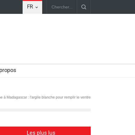
FR
izaines de milliers de chrétiens s’apprêtent à défiler les 30 mai et
 propos
e à Madagascar : l'argile blanche pour remplir le ventre
Les plus lus