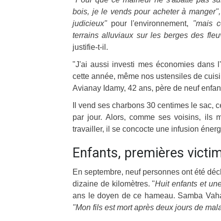
bois, je le vends pour acheter à manger",
judicieux"
pour l'environnement,
"mais c
terrains alluviaux sur les berges des fle
justifie-t-il.
"J'ai aussi investi mes économies dans l'
cette année, même nos ustensiles de cuis
Avianay Idamy, 42 ans, père de neuf enfan
Il vend ses charbons 30 centimes le sac, 
par jour. Alors, comme ses voisins, ils m
travailler, il se concocte une infusion éner
Enfants, premières victi
En septembre, neuf personnes ont été décl
dizaine de kilomètres. "
Huit enfants et un
ans le doyen de ce hameau. Samba Vaha
"Mon fils est mort après deux jours de mal