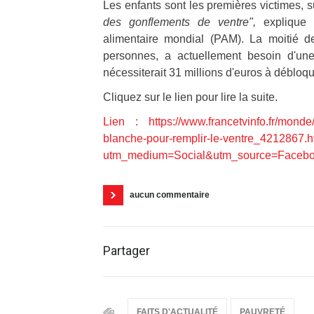
Les enfants sont les premières victimes, 
des gonflements de ventre",
explique 
alimentaire mondial (PAM). La moitié d
personnes, a actuellement besoin d'un
nécessiterait 31 millions d'euros à débloq
Cliquez sur le lien pour lire la suite.
Lien : https://www.francetvinfo.fr/monde/
blanche-pour-remplir-le-ventre_4212867.h
utm_medium=Social&utm_source=Faceb
aucun commentaire
Partager
FAITS D'ACTUALITÉ
PAUVRETÉ