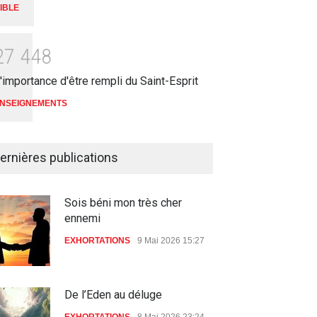
IBLE
2
7
4
4
8
'importance d'être rempli du Saint-Esprit
NSEIGNEMENTS
ernières publications
Sois béni mon très cher
ennemi
EXHORTATIONS
9 Mai 2026 15:27
De l’Eden au déluge
EXHORTATIONS
8 Mai 2026 23:24