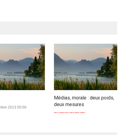
Médias, morale : deux poids,
deux mesures
Céli
bre 2013 00:00
l'ab
ENSEIGNEMENTS
13 Août 2010 00:00
ENS
8 J