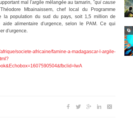
supportant mal l'argile mélangée au tamarin,
"qui cause
Théodore Mbainaissem, chef local du Programme
e la population du sud du pays, soit 1,5 million de
e aide alimentaire d'urgence, selon le PAM. Ce qui
uer d'urgence.
afrique/societe-africaine/famine-a-madagascar-l-argile-
tml?
ook&Echobox=1607590504&fbclid=IwA