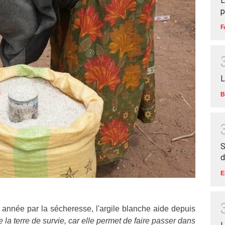
L
p
F
L
B
S
d
E
e année par la sécheresse, l'argile blanche aide depuis
e la terre de survie, car elle permet de faire passer dans