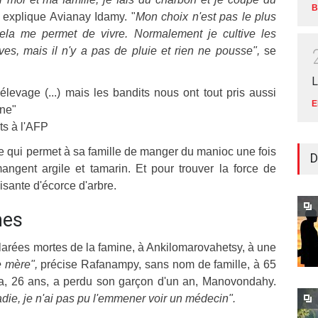
B
explique Avianay Idamy. "
Mon choix n'est pas le plus
ela me permet de vivre. Normalement je cultive les
uves, mais il n'y a pas de pluie et rien ne pousse",
se
L
élevage (...) mais les bandits nous ont tout pris aussi
E
ine"
ts à l'AFP
ce qui permet à sa famille de manger du manioc une fois
D
angent argile et tamarin. Et pour trouver la force de
gisante d'écorce d'arbre.
mes
arées mortes de la famine, à Ankilomarovahetsy, à une
e mère",
précise Rafanampy, sans nom de famille, à 65
, 26 ans, a perdu son garçon d'un an, Manovondahy.
adie, je n'ai pas pu l'emmener voir un médecin".