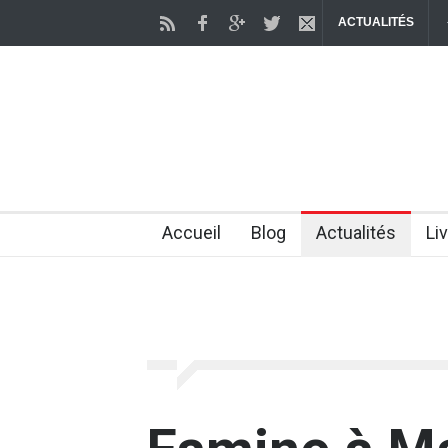
ACTUALITÉS
nes fonctions du corps liées au vieillisseme
Comment la Marche pour
2 months ago
Accueil
Blog
Actualités
Li