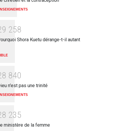
e chrétien et la contraception
NSEIGNEMENTS
2
9
2
5
8
ourquoi Shora Kuetu dérange-t-il autant
IBLE
2
8
8
4
0
ieu n'est pas une trinité
NSEIGNEMENTS
2
8
2
3
5
e ministère de la femme