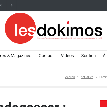
 Jésus est devenue la première procession œcuménique en France Des d
vres & Magazines
Contact
Videos
Soutien
À
Accueil
Actualités
Famin