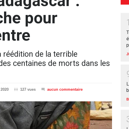
adagascar :
nche pour
entre
T
é
p
 réédition de la terrible
J
 des centaines de morts dans les
L
 2020
127 vues
aucun commentaire
b
B