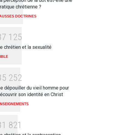
a perception de la dot est-elle une
ratique chrétienne ?
AUSSES DOCTRINES
3
7
1
2
5
e chrétien et la sexualité
IBLE
3
5
2
5
2
e dépouiller du vieil homme pour
écouvrir son identité en Christ
NSEIGNEMENTS
3
1
8
2
1
La vision
bat imposé : quand