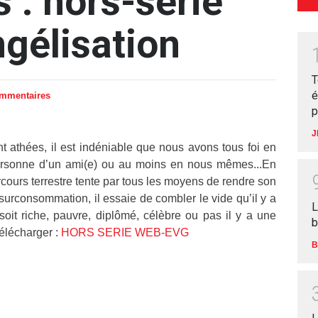
 : hors-série
ngélisation
T
é
ommentaires
p
J
 athées, il est indéniable que nous avons tous foi en
personne d’un ami(e) ou au moins en nous mêmes...En
ours terrestre tente par tous les moyens de rendre son
surconsommation, il essaie de combler le vide qu’il y a
L
oit riche, pauvre, diplômé, célèbre ou pas il y a une
b
élécharger :
HORS SERIE WEB-EVG
B