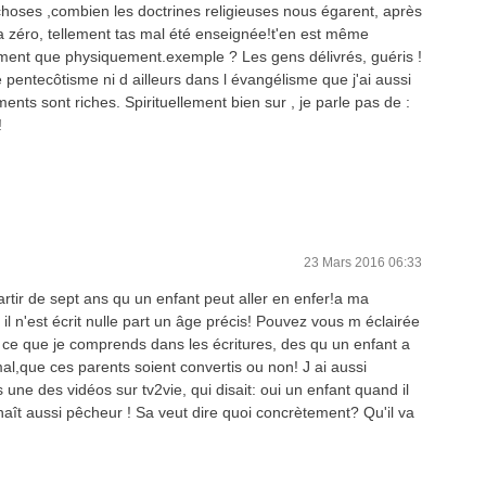
hoses ,combien les doctrines religieuses nous égarent, après
 a zéro, tellement tas mal été enseignée!t'en est même
ement que physiquement.exemple ? Les gens délivrés, guéris !
e pentecôtisme ni d ailleurs dans l évangélisme que j'ai aussi
nts sont riches. Spirituellement bien sur , je parle pas de :
!
23 Mars 2016 06:33
partir de sept ans qu un enfant peut aller en enfer!a ma
il n'est écrit nulle part un âge précis! Pouvez vous m éclairée
e ce que je comprends dans les écritures, des qu un enfant a
al,que ces parents soient convertis ou non! J ai aussi
une des vidéos sur tv2vie, qui disait: oui un enfant quand il
l naît aussi pêcheur ! Sa veut dire quoi concrètement? Qu'il va