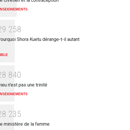
e chrétien et la contraception
ENSEIGNEMENTS
stinence produit l'impureté
27 Juin 2011 00:00
NSEIGNEMENTS
EIGNEMENTS
uin 2011 00:00
2
9
2
5
8
ourquoi Shora Kuetu dérange-t-il autant
IBLE
2
8
8
4
0
ieu n'est pas une trinité
NSEIGNEMENTS
2
8
2
3
5
e ministère de la femme