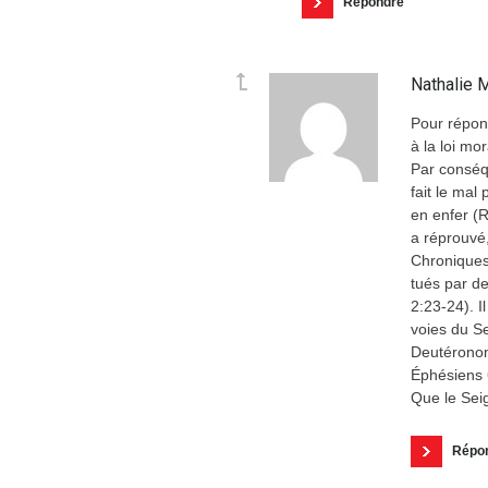
Répondre
Nathalie
Pour répon
à la loi mo
Par conséqu
fait le mal
en enfer (R
a réprouvé,
Chroniques 
tués par d
2:23-24). Il
voies du Se
Deutéronom
Éphésiens
Que le Sei
Répo