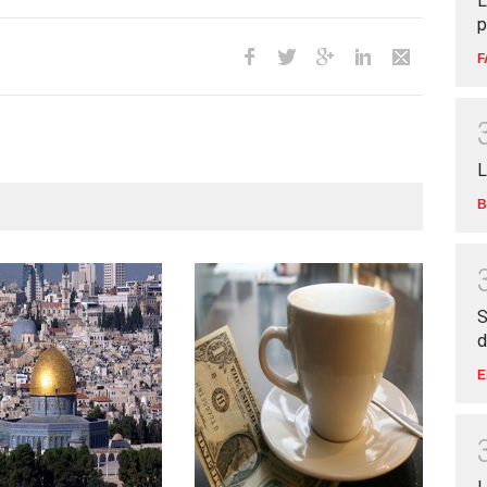
L
p
F
L
B
S
d
E
Céli