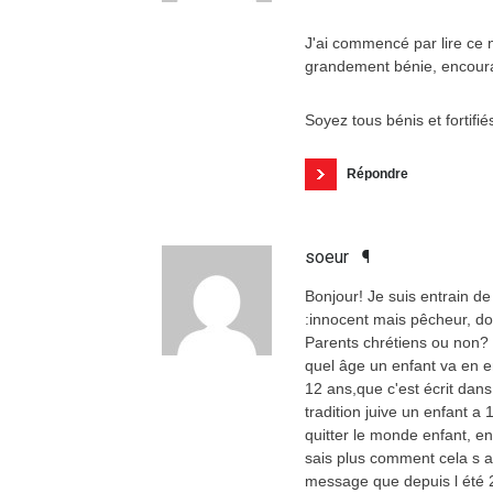
J'ai commencé par lire ce n
grandement bénie, encourag
Soyez tous bénis et fortif
Répondre
soeur
¶
Bonjour! Je suis entrain d
:innocent mais pêcheur, d
Parents chrétiens ou non? J
quel âge un enfant va en en
12 ans,que c'est écrit dan
tradition juive un enfant a
quitter le monde enfant, e
sais plus comment cela s a
message que depuis l été 2