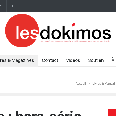
iées au vieillisseme
Comment la Marche pour Jésus est devenue la p
vres & Magazines
Contact
Videos
Soutien
À
Accueil
Livres & Magazi