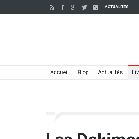
ACTUALITÉS
ourrait, à terme, permettre de restaurer certaines fonctions du corps l
2 months ago
Accueil
Blog
Actualités
Li