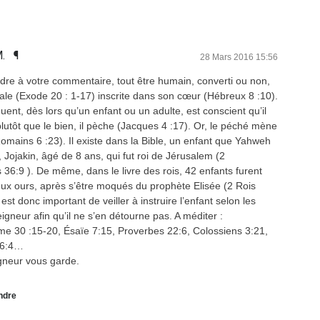
 M.
¶
28 Mars 2016 15:56
dre à votre commentaire, tout être humain, converti ou non,
rale (Exode 20 : 1-17) inscrite dans son cœur (Hébreux 8 :10).
ent, dès lors qu’un enfant ou un adulte, est conscient qu’il
 plutôt que le bien, il pèche (Jacques 4 :17). Or, le péché mène
omains 6 :23). Il existe dans la Bible, un enfant que Yahweh
 Jojakin, âgé de 8 ans, qui fut roi de Jérusalem (2
36:9 ). De même, dans le livre des rois, 42 enfants furent
eux ours, après s’être moqués du prophète Elisée (2 Rois
 est donc important de veiller à instruire l’enfant selon les
igneur afin qu’il ne s’en détourne pas. A méditer :
e 30 :15-20, Ésaïe 7:15, Proverbes 22:6, Colossiens 3:21,
 6:4…
gneur vous garde.
ndre