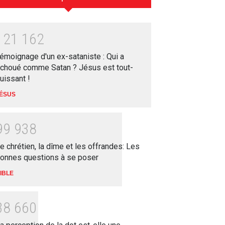
1
2
1
1
6
2
émoignage d'un ex-sataniste : Qui a
choué comme Satan ? Jésus est tout-
uissant !
ÉSUS
9
9
9
3
8
e chrétien, la dîme et les offrandes: Les
onnes questions à se poser
IBLE
3
8
6
6
0