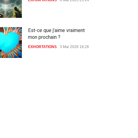
Est-ce que j’aime vraiment
mon prochain ?
EXHORTATIONS
3 Mai 2026 18:26
De l'Eden au déluge
27 Avril 2026 02:55
Avant la fondation du monde :
la pensée de la croix
AMOUR
8 Février 2026 20:10