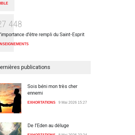
IBLE
2
7
4
4
8
'importance d'être rempli du Saint-Esprit
NSEIGNEMENTS
ernières publications
Sois béni mon très cher
ennemi
EXHORTATIONS
9 Mai 2026 15:27
De l’Eden au déluge
EXHORTATIONS
8 Mai 2026 23:24