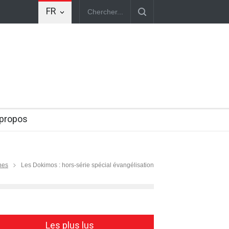
FR
remière procession œcuménique en France Des dizaines de milliers de 
 propos
nes
Les Dokimos : hors-série spécial évangélisation
Les plus lus