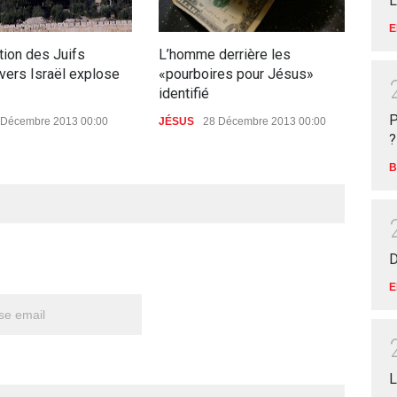
L
l'ab
E
ENS
tion des Juifs
L’homme derrière les
8 J
 vers Israël explose
«pourboires pour Jésus»
identifié
P
 Décembre 2013 00:00
JÉSUS
28 Décembre 2013 00:00
?
B
D
E
L