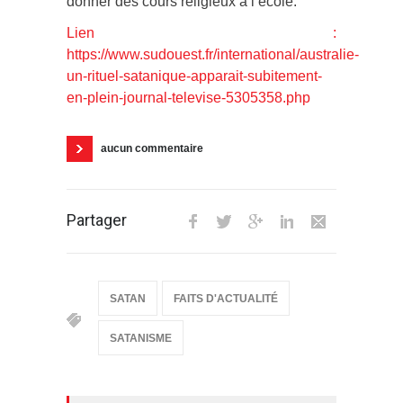
donner des cours religieux à l’école.
Lien :
https://www.sudouest.fr/international/australie-
un-rituel-satanique-apparait-subitement-
en-plein-journal-televise-5305358.php
aucun commentaire
Partager
SATAN
FAITS D'ACTUALITÉ
SATANISME