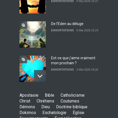
EXHORTATIONS
9 Mai 2026 15:27
EXHORTATIONS
26 Décembre 2021 14:28
De l’Eden au déluge
EXHORTATIONS
8 Mai 2026 23:24
Témoignage : Libérée de
l’impudicité
EXHORTATIONS
26 Décembre 2021 13:17
Est-ce que j’aime vraiment
mon prochain ?
EXHORTATIONS
3 Mai 2026 18:26
De l'Eden au déluge
Apostasie
Bible
Catholicisme
27 Avril 2026 02:55
Christ
Chrétiens
Coutumes
Démons
Dieu
Doctrine biblique
Dokimos
Eschatologie
Église