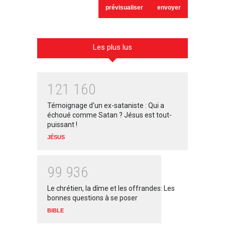
Les plus lus
1
2
1
1
6
0
Témoignage d'un ex-sataniste : Qui a
échoué comme Satan ? Jésus est tout-
puissant !
JÉSUS
9
9
9
3
6
Le chrétien, la dîme et les offrandes: Les
bonnes questions à se poser
BIBLE