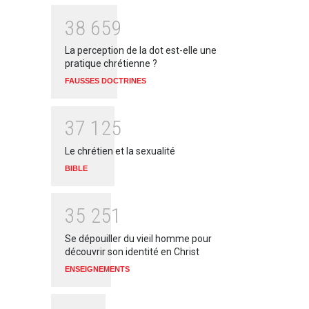
3
8
6
5
9
La perception de la dot est-elle une
pratique chrétienne ?
FAUSSES DOCTRINES
3
7
1
2
5
Le chrétien et la sexualité
BIBLE
3
5
2
5
1
Se dépouiller du vieil homme pour
découvrir son identité en Christ
ENSEIGNEMENTS