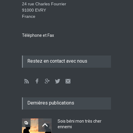
24 rue Charles Fourrier
91000 EVRY
France
L’être humain, cet appui
fragile et incertain
SAGESSE
23 Février 2025 11:16
Téléphone et Fax
Tenir ferme en Mashiah
Restez en contact avec nous
dans un monde à l’agonie
JÉSUS
9 Janvier 2022 01:58
Être sobre et modéré
EXHORTATIONS
Dernières publications
26 Décembre 2021 16:48
Sois béni mon très cher
ennemi
Lettre ouverte aux religieux