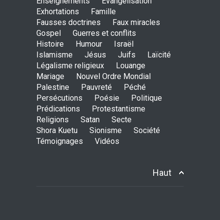
Enseignements
Évangélisation
Exhortations
Famille
Avant la fondation du
Fausses doctrines
Faux miracles
monde : la pensée de la
Gospel
Guerres et conflits
croix
Histoire
Humour
Israël
AMOUR
8 Février 2026 20:10
Islamisme
Jésus
Juifs
Laïcité
Légalisme religieux
Louange
Mariage
Nouvel Ordre Mondial
L’être humain, cet appui
Palestine
Pauvreté
Péché
fragile et incertain
Persécutions
Poésie
Politique
SAGESSE
23 Février 2025 11:16
Prédications
Protestantisme
Religions
Satan
Secte
Shora Kuetu
Sionisme
Société
Témoignages
Vidéos
Tenir ferme en Mashiah
dans un monde à l’agonie
JÉSUS
9 Janvier 2022 01:58
Haut
Être sobre et modéré
EXHORTATIONS