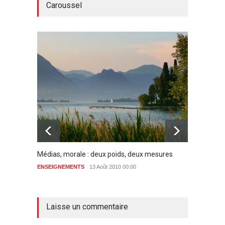
Caroussel
Médias, morale : deux poids, deux mesures
Le lan
ENSEIGNEMENTS
13 Août 2010 00:00
ENSEIG
aucun commentaire
Laisse un commentaire