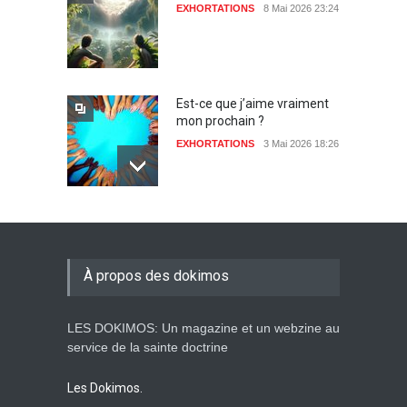
EXHORTATIONS
8 Mai 2026 23:24
Est-ce que j’aime vraiment
mon prochain ?
EXHORTATIONS
3 Mai 2026 18:26
De l'Eden au déluge
27 Avril 2026 02:55
À propos des dokimos
LES DOKIMOS: Un magazine et un webzine au
Avant la fondation du
service de la sainte doctrine
monde : la pensée de la
croix
Les Dokimos.
AMOUR
8 Février 2026 20:10