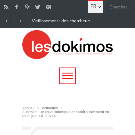
FR
 chercheurs parviennent à "rajeunir" des cellules humaines Des chercheu
Accueil
Actualités
Australie : Un rituel satanique apparaît subitement en
plein journal télévisé